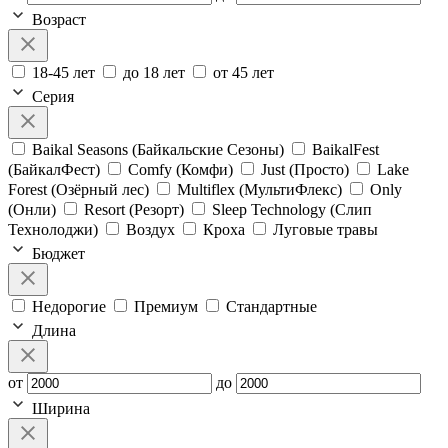
Возраст
18-45 лет
до 18 лет
от 45 лет
Серия
Baikal Seasons (Байкальские Сезоны)
BaikalFest
(БайкалФест)
Comfy (Комфи)
Just (Просто)
Lake
Forest (Озёрный лес)
Multiflex (МультиФлекс)
Only
(Онли)
Resort (Резорт)
Sleep Technology (Слип
Технолоджи)
Воздух
Кроха
Луговые травы
Бюджет
Недорогие
Премиум
Стандартные
Длина
от
до
Ширина