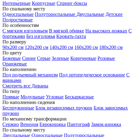
Интерьерные
Корпусные
Спринг-боксы
По спальному месту
Односпальные
Полутороспальные
Двуспальные
Детские
Подростковые
По особенностям
С мягким изголовьем
В мягкой обивке
На высоких ножках
С
бортиками
Без изголовья
Кровать-тахта
По размеру
90х200 см
120х200 см
140х200 см
160х200 см
180х200 см
По цвету
Бежевые
Синие
Серые
Зеленые
Коричневые
Розовые
Оранжевые
По наполнению
Под подъемный механизм
Под ортопедическое основание
С
ящиками
Смотреть все Диваны
По типу
Прямые
Модульные
Угловые
Бескаркасные
По наполнению сидения
Беспружинные
Блок независимых пружин
Блок зависимых
пружин
По механизму трансформации
Сержио
Венеция
Еврокнижка
Пантограф
Замок-книжка
По спальному месту
Двуспальные
Односпальные
Полутороспальные