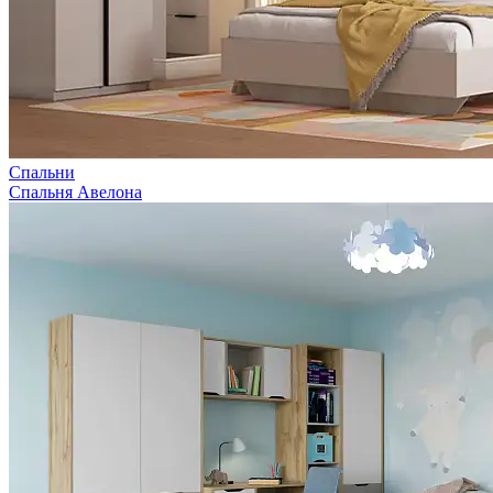
Спальни
Спальня Авелона