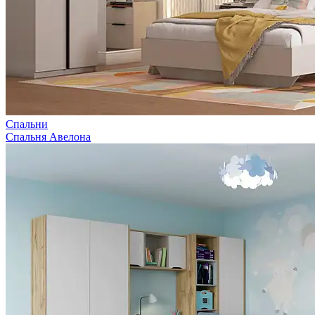
Спальни
Спальня Авелона