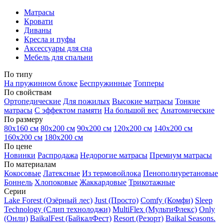
Матрасы
Кровати
Диваны
Кресла и пуфы
Аксессуары для сна
Мебель для спальни
По типу
На пружинном блоке
Беспружинные
Топперы
По свойствам
Ортопедические
Для пожилых
Высокие матрасы
Тонкие
матрасы
С эффектом памяти
На большой вес
Анатомические
По размеру
80х160 см
80х200 см
90х200 см
120х200 см
140х200 см
160х200 см
180х200 см
По цене
Новинки
Распродажа
Недорогие матрасы
Премиум матрасы
По материалам
Кокосовые
Латексные
Из термовойлока
Пенополиуретановые
Боннель
Хлопоковые
Жаккардовые
Трикотажные
Серии
Lake Forest (Озёрный лес)
Just (Просто)
Comfy (Комфи)
Sleep
Technology (Слип технолоджи)
MultiFlex (МультиФлекс)
Only
(Онли)
BaikalFest (БайкалФест)
Resort (Резорт)
Baikal Seasons.