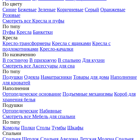
По цвету
Синие
Бежевые
Зеленые
Коричневые
Серый
Оранжевые
Розовые
Смотреть все Кресла и пуфы
По типу
Пуфы
Кресла
Банкетки
Кресла
Кресло-трансформеры
Кресла с ящиками
Кресла с
подлокотниками
Кресло-качалки
По назначению
В гостиную
В прихожую
В спальню
Для кухни
Смотреть все Аксессуары для сна
По типу
Подушки
Одеяла
Наматрасники
Товары для дома
Наполнение
для кроватей
Наполнения
Ортопедическое основание
Подъемные механизмы
Короб для
хранения белья
Подушки
Ортопедические
Набивные
Смотреть все Мебель для спальни
По типу
Комоды
Полки
Столы
Тумбы
Шкафы
Спальни
Спальня Шерлок
Спальня Авелона
Детская Модена
Спальня