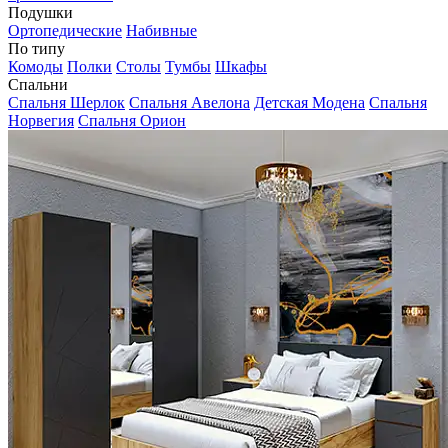
Подушки
Ортопедические
Набивные
По типу
Комоды
Полки
Столы
Тумбы
Шкафы
Спальни
Спальня Шерлок
Спальня Авелона
Детская Модена
Спальня
Норвегия
Спальня Орион