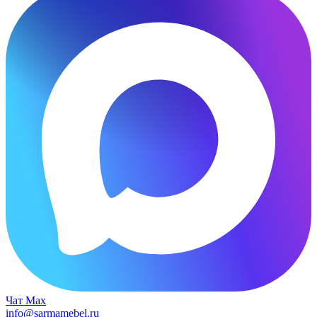
Чат Max
info@sarmamebel.ru