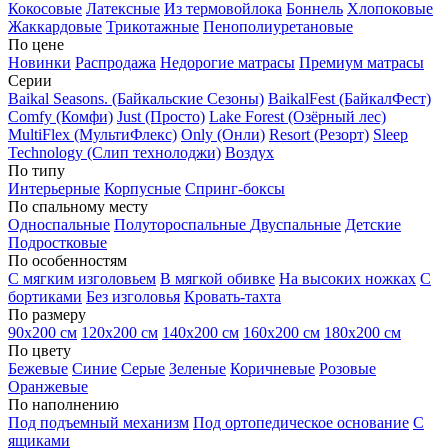
Кокосовые
Латексные
Из термовойлока
Боннель
Хлопоковые
Жаккардовые
Трикотажные
Пенополиуретановые
По цене
Новинки
Распродажа
Недорогие матрасы
Премиум матрасы
Серии
Baikal Seasons. (Байкальские Сезоны)
BaikalFest (БайкалФест)
Comfy (Комфи)
Just (Просто)
Lake Forest (Озёрный лес)
MultiFlex (МультиФлекс)
Only (Онли)
Resort (Резорт)
Sleep
Technology (Слип технолоджи)
Воздух
По типу
Интерьерные
Корпусные
Спринг-боксы
По спальному месту
Односпальные
Полутороспальные
Двуспальные
Детские
Подростковые
По особенностям
С мягким изголовьем
В мягкой обивке
На высоких ножках
С
бортиками
Без изголовья
Кровать-тахта
По размеру
90х200 см
120х200 см
140х200 см
160х200 см
180х200 см
По цвету
Бежевые
Синие
Серые
Зеленые
Коричневые
Розовые
Оранжевые
По наполнению
Под подъемный механизм
Под ортопедическое основание
С
ящиками