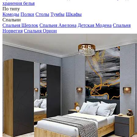
хранения белья
По типу
Комоды
Полки
Столы
Тумбы
Шкафы
Спальни
Спальня Шерлок
Спальня Авелона
Детская Модена
Спальня
Норвегия
Спальня Орион