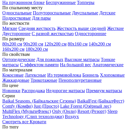
На пружинном блоке
Беспружинные
Топперы
По спальному месту
Односпальные
Полутороспальные
Двуспальные
Детские
Подростковые
Для пары
По жесткости
Мягкие
Средняя жесткость
Жесткость выше средней
Жесткие
Двусторонние
С разной жесткостью
Односторонние
По размеру
80х200 см
90х200 см
120х200 см
80х160 см
140х200 см
160х200 см
180х200 см
По свойствам
Ортопедические
Для пожилых
Высокие матрасы
Тонкие
матрасы
С эффектом памяти
На большой вес
Анатомические
По материалам
Кокосовые
Латексные
Из термовойлока
Боннель
Хлопоковые
Жаккардовые
Трикотажные
Пенополиуретановые
По цене
Новинки
Распродажа
Недорогие матрасы
Премиум матрасы
Серии
Baikal Seasons. (Байкальские Сезоны)
BaikalFest (БайкалФест)
Comfy (Комфи)
Just (Просто)
Lake Forest (Озёрный лес)
MultiFlex (МультиФлекс)
Only (Онли)
Resort (Резорт)
Sleep
Technology (Слип технолоджи)
Воздух
Смотреть все Кровати
По типу