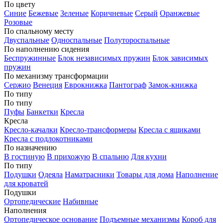
По цвету
Синие
Бежевые
Зеленые
Коричневые
Серый
Оранжевые
Розовые
По спальному месту
Двуспальные
Односпальные
Полутороспальные
По наполнению сидения
Беспружинные
Блок независимых пружин
Блок зависимых
пружин
По механизму трансформации
Сержио
Венеция
Еврокнижка
Пантограф
Замок-книжка
По типу
По типу
Пуфы
Банкетки
Кресла
Кресла
Кресло-качалки
Кресло-трансформеры
Кресла с ящиками
Кресла с подлокотниками
По назначению
В гостиную
В прихожую
В спальню
Для кухни
По типу
Подушки
Одеяла
Наматрасники
Товары для дома
Наполнение
для кроватей
Подушки
Ортопедические
Набивные
Наполнения
Ортопедическое основание
Подъемные механизмы
Короб для