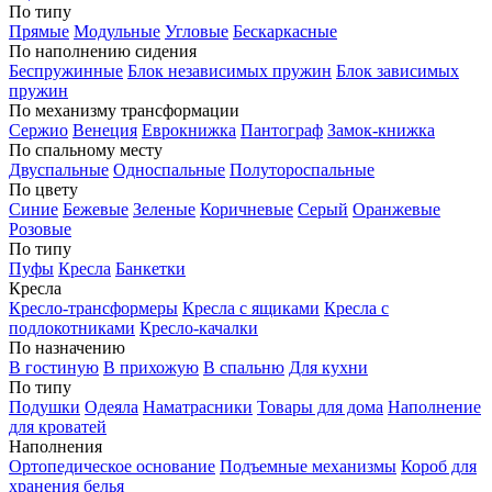
По типу
Прямые
Модульные
Угловые
Бескаркасные
По наполнению сидения
Беспружинные
Блок независимых пружин
Блок зависимых
пружин
По механизму трансформации
Сержио
Венеция
Еврокнижка
Пантограф
Замок-книжка
По спальному месту
Двуспальные
Односпальные
Полутороспальные
По цвету
Синие
Бежевые
Зеленые
Коричневые
Серый
Оранжевые
Розовые
По типу
Пуфы
Кресла
Банкетки
Кресла
Кресло-трансформеры
Кресла с ящиками
Кресла с
подлокотниками
Кресло-качалки
По назначению
В гостиную
В прихожую
В спальню
Для кухни
По типу
Подушки
Одеяла
Наматрасники
Товары для дома
Наполнение
для кроватей
Наполнения
Ортопедическое основание
Подъемные механизмы
Короб для
хранения белья