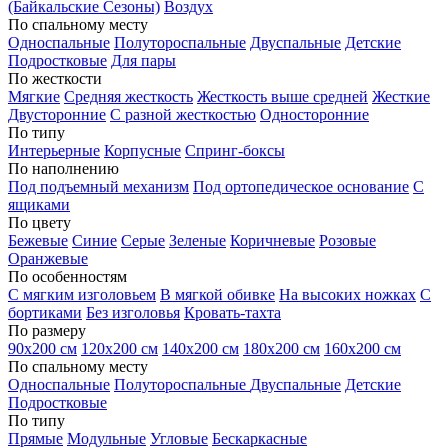
(Байкальские Сезоны)
Воздух
По спальному месту
Односпальные
Полутороспальные
Двуспальные
Детские
Подростковые
Для пары
По жесткости
Мягкие
Средняя жесткость
Жесткость выше средней
Жесткие
Двусторонние
С разной жесткостью
Односторонние
По типу
Интерьерные
Корпусные
Спринг-боксы
По наполнению
Под подъемный механизм
Под ортопедическое основание
С
ящиками
По цвету
Бежевые
Синие
Серые
Зеленые
Коричневые
Розовые
Оранжевые
По особенностям
С мягким изголовьем
В мягкой обивке
На высоких ножках
С
бортиками
Без изголовья
Кровать-тахта
По размеру
90х200 см
120х200 см
140х200 см
180х200 см
160х200 см
По спальному месту
Односпальные
Полутороспальные
Двуспальные
Детские
Подростковые
По типу
Прямые
Модульные
Угловые
Бескаркасные